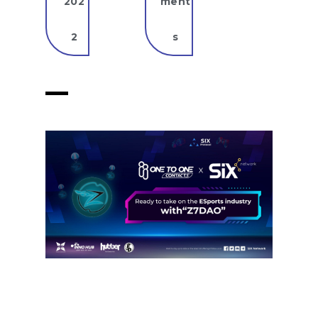
202
ment
2
s