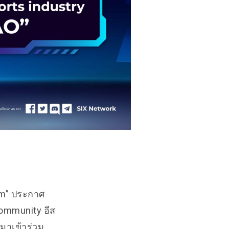
am” ประกาศ
ommunity อีส
มาเข้าร่วม