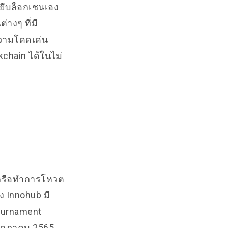
ลยีบล็อกเชนเอง
่างๆ ที่มี
ความโดดเด่น
chain ได้ในไม่
 หรือทําการโหวต
 Innohub มี
Tournament
 กรกฎาคม 2565