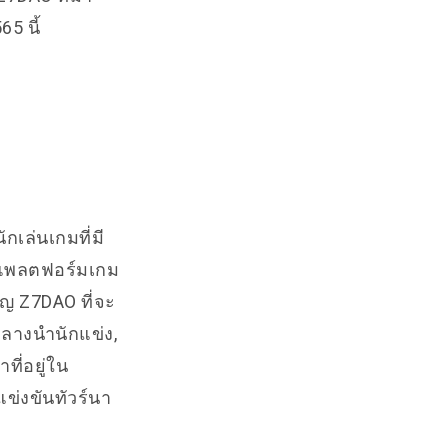
65 นี้
ักเล่นเกมที่มี
ีแพลตฟอร์มเกม
ยญ Z7DAO ที่จะ
ลางนำนักแข่ง,
ี่อยู่ใน
ข่งขันทัวร์นา