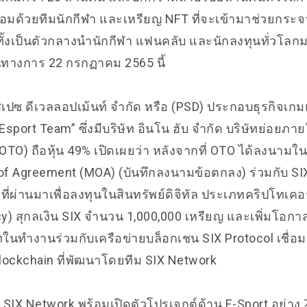
อมด้วยทีมนักกีฬา และเหรียญ NFT ที่จะเข้ามาช่วยกระ
ทั้งเป็นตัวกลางนำนักกีฬา แฟนคลับ และนักลงทุนทั่วโลก
็นทางการ 22 กรกฏาคม 2565 นี้
 สเปซ ดีเวลลอปเม้นท์ จำกัด หรือ (PSD) ประกอบธุรกิจเก
Esport Team” ซึ่งมีบริษัท อินโน ฮับ จำกัด บริษัทย่อยภายใต
OTO) ถือหุ้น 49% เปิดเผยว่า หลังจากที่ OTO ได้ลงนาม
 Agreement (MOA) (บันทึกลงนามข้อตกลง) ร่วมกับ SI
่ผ่านมาเพื่อลงทุนในสินทรัพย์ดิจิทัล ประเภทคริปโทเคอร์
y) สุกลเงิน SIX จำนวน 1,000,000 เหรียญ และเพิ่มโอก
ทในทำงานร่วมกับเครือข่ายบล็อกเชน SIX Protocol เชื่อม
Blockchain ที่พัฒนาโดยทีม SIX Network
 SIX Network พร้อมเปิดตัวโปรเจกต์ด้าน E-Sport อย่าง 