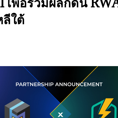
l เพื่อร่วมผลักดัน RW
ลีใต้
s