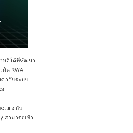
หลีใต้ที่พัฒนา
นวคิด RWA
มต่อกับระบบ
rks
cture กับ
rgy สามารถเข้า