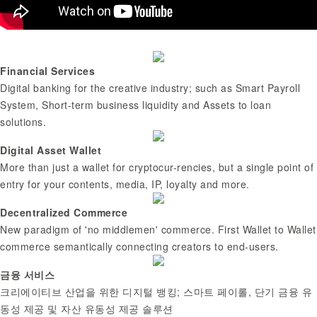
Financial Services
Digital banking for the creative industry; such as Smart Payroll
System, Short-term business liquidity and Assets to loan
solutions.
Digital Asset Wallet
More than just a wallet for cryptocur-rencies, but a single point of
entry for your contents, media, IP, loyalty and more.
Decentralized Commerce
New paradigm of 'no middlemen' commerce. First Wallet to Wallet
commerce semantically connecting creators to end-users.
금융 서비스
크리에이티브 산업을 위한 디지털 뱅킹; 스마트 페이롤, 단기 금융 유
동성 제공 및 자산 유동성 제공 솔루션