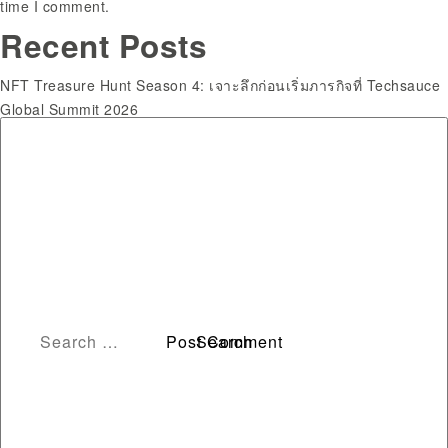
time I comment.
Search
Recent Posts
for:
NFT Treasure Hunt Season 4: เจาะลึกก่อนเริ่มภารกิจที่ Techsauce
Global Summit 2026
NFT Treasure Hunt Season 4: A Deep Dive into How It Works
SIX Network x Techsauce Bring NFT Treasure Hunt Season 4 to
Elevate Experiences at Techsauce Global Summit 2026
SIX Network และ Techsauce นำ NFT Treasure Hunt Season 4 ยก
ระดับประสบการณ์ผู้เข้าร่วมงานใน Techsauce Global Summit 2026
Dairy Cows Tokenized on Blockchain for Loan Collateral in Brazil
Recent Comments
Archives
August 2026
July 2026
June 2026