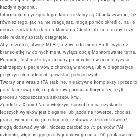
każdym tygodniu.
Informacje dotyczące tego, które reklamy są Ci pokazywane, jak
również tego, jak na nie reagujesz, mogą pomóc określić, na ile
dobrze zadziałała dana reklama na Ciebie lub inne osoby i czy
cele reklamy zostały osiągnięte.
Aby to zrobić, otwórz Mi Fit, przewiń do menu Profil, wybierz
bransoletkę iw dolnych menu wyłącz opcję Monitorowanie tętna.
Ponadto, test może być zlecany pomocniczo w ocenie ryzyka
zakrzepicy u pacjentów z chorobą wieńcową lub w diagnostyce
przyczyn niepłodności i powikłań położniczych.
Tworzy ona wraz z tPA stabilne, nieaktywne kompleksy i przez to
pełni kluczową rolę regulatorową procesu fibrynolizy, czyli
procesu rozpuszczania zakrzepu krwi.
Zgodnie z Xiaomi Najłatwiejszym sposobem na uzyskanie
lepszych wyników jest bieganie lub jazda na rowerze, chociaż
praca, wchodzenie po schodach i zabawa z dziećmi również
mogą dodawać wyniki. Możesz zarobić do 75 punktów PAI
dziennie, więc osiągnięcie tygodniowego celu 100 punktów nie