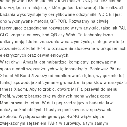
samo pewne i czułe jak test z krwi (nasze DNA jest niezmienne
bez względu na miejsce, z którego jest izolowane). Do realizacji
badania wykorzystujemy certyfikowane odczynniki IVD CE i jest
ono wykonywane metodą QF-PCR. Rozważmy na chwilę
fascynujące zagadnienia rozważane w tym artykule, takie jak PAI,
CLO, zegar atomowy, kod QR czy Wish. Te technologiczne
unikaty mają istotne znaczenie w naszym życiu, dlatego warto je
zrozumieć. Z kolei IP44 to oznaczenie stosowane w urządzeniach
elektrycznych oraz oświetleniowych.
W tej chwili Amazfit jest najbardziej kompletny, ponieważ ma
sporo modeli wyposażonych w tę technologię. Ponieważ PAI na
Xiaomi Mi Band 5 zależy od monitorowania tętna, wyłączenie tej
funkcji spowoduje zatrzymanie gromadzenia punktów w narzędziu
fitness Xiaomi. Aby to zrobić, otwórz Mi Fit, przewiń do menu
Profil, wybierz bransoletkę iw dolnych menu wyłącz opcję
Monitorowanie tętna. W dniu poprzedzającym badanie krwi
należy unikać obfitych i tłustych posiłków oraz spożywania
alkoholu. Występowanie genotypu 4G/4G wiąże się ze
zwiększonym stężeniem PAI-1 w surowicy, a tym samym