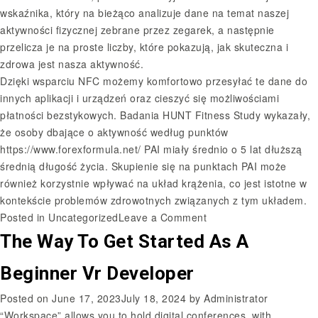
wskaźnika, który na bieżąco analizuje dane na temat naszej
aktywności fizycznej zebrane przez zegarek, a następnie
przelicza je na proste liczby, które pokazują, jak skuteczna i
zdrowa jest nasza aktywność.
Dzięki wsparciu NFC możemy komfortowo przesyłać te dane do
innych aplikacji i urządzeń oraz cieszyć się możliwościami
płatności bezstykowych. Badania HUNT Fitness Study wykazały,
że osoby dbające o aktywność według punktów
https://www.forexformula.net/
PAI miały średnio o 5 lat dłuższą
średnią długość życia. Skupienie się na punktach PAI może
również korzystnie wpływać na układ krążenia, co jest istotne w
kontekście problemów zdrowotnych związanych z tym układem.
Posted in
Uncategorized
Leave a Comment
The Way To Get Started As A
Beginner Vr Developer
Posted on
June 17, 2023
July 18, 2024
by
Administrator
“Workspace” allows you to hold digital conferences, with