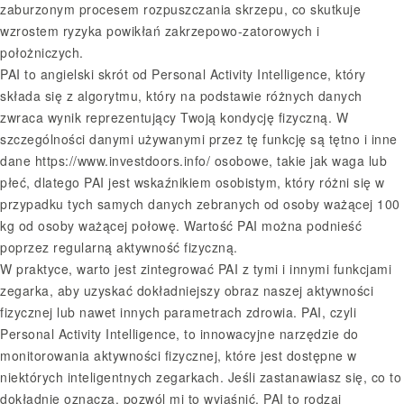
zaburzonym procesem rozpuszczania skrzepu, co skutkuje
wzrostem ryzyka powikłań zakrzepowo-zatorowych i
położniczych.
PAI to angielski skrót od Personal Activity Intelligence, który
składa się z algorytmu, który na podstawie różnych danych
zwraca wynik reprezentujący Twoją kondycję fizyczną. W
szczególności danymi używanymi przez tę funkcję są tętno i inne
dane
https://www.investdoors.info/
osobowe, takie jak waga lub
płeć, dlatego PAI jest wskaźnikiem osobistym, który różni się w
przypadku tych samych danych zebranych od osoby ważącej 100
kg od osoby ważącej połowę. Wartość PAI można podnieść
poprzez regularną aktywność fizyczną.
W praktyce, warto jest zintegrować PAI z tymi i innymi funkcjami
zegarka, aby uzyskać dokładniejszy obraz naszej aktywności
fizycznej lub nawet innych parametrach zdrowia. PAI, czyli
Personal Activity Intelligence, to innowacyjne narzędzie do
monitorowania aktywności fizycznej, które jest dostępne w
niektórych inteligentnych zegarkach. Jeśli zastanawiasz się, co to
dokładnie oznacza, pozwól mi to wyjaśnić. PAI to rodzaj