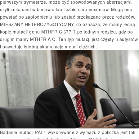
pierwszym trymestrze, może być spowodowanych aberracjami,
czyli zmianami w budowie lub liczbie chromosomów. Mogą one
powstać po zapłodnieniu lub zostać przekazane przez rodziców.
MIESZANY HETEROZYGOTYCZNY, co oznacza, że mamy jedną
kopię mutacji genu MTHFR C 677 T po jednym rodzicu, gdy po
drugim mamy MTHFR A C. Ten typ mutacji jest częsty u autystów
i powoduje istotną akumulację metali ciężkich.
Badanie mutacji PAI-1 wykonywane z wymazu z policzka jest tak