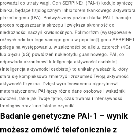
prowadzi do utraty wagi. Gen SERPINE1 (PAI-1) koduje syntezę
białka, będące fizjologicznym inhibitorem tkankowego aktywatora
plazminogenu (tPA). Podwyższony poziom białka PAI-1 hamuje
proces rozpuszczania skrzepu i zwiększa skłonność do
niedrożności naczyń krwionośnych. Polimorfizm (występowanie
różnych odmian tego samego genu w populacji) genu SERPINE1
polega na występowaniu, w zależności od allelu, czterech (4G)
lub pięciu (5G) powtórzeń nukleotydu guaninowego. PAI, co
odpowiada akronimowi Inteligencja aktywności osobistej
(Inteligencja aktywności osobistej) to unikalny wskaźnik, który
stara się kompleksowo zmierzyć i zrozumieć Twoją aktywność
aktywność fizyczna. Dzięki wyrafinowanemu algorytmowi
matematycznemu PAI łączy różne dane osobowe i wskaźniki
ćwiczeń, takie jak Twoje tętno, czas trwania i intensywność
treningów oraz inne istotne czynniki.
Badanie genetyczne PAI-1 – wynik
możesz omówić telefonicznie z