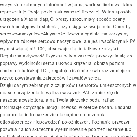
wszystkich zebranych informacji w jedną wartość liczbową, która
reprezentuje Twoje poziom aktywności fizycznej. W ten sposób
urządzenia Xiaomi dają Ci prosty i zrozumiały sposób oceny
swoich postępów i ustalenia, czy osiągasz swoje cele. Choroby
sercowo-naczynioweAktywność fizyczna ogólnie ma korzystny
wpływ na zdrowie sercowo-naczyniowe, ale jeśli współczynnik PAI
wynosi więcej niż 100, obserwuje się dodatkowe korzyści.
Regularna aktywność fizyczna w tym zakresie przyczynia się do
poprawy wydolności serca i układu krążenia, obniża poziom
cholesterolu frakcji LDL, reguluje ciśnienie krwi oraz zmniejsza
ryzyko powstawania zakrzepów i zawałów serca.
Dzięki danym zebranym z czujników i sensorów umieszczonych w
opasce urządzenie to wylicza wskaźnik PAI. Zapisz się do
naszego newslettera, a na Twoją skrzynkę będą trafiać
informacje dotyczące usług i nowości w ofercie badań. Badania
po poronieniu to narzędzie niezbędne do poznania
etiopatogenezy niepowodzeń położniczych. Poznanie przyczyn
pozwala na ich skuteczne wyeliminowanie poprzez leczenie lub
profilaktykę prenatalną. Badania przeprowadzone po poronieniu