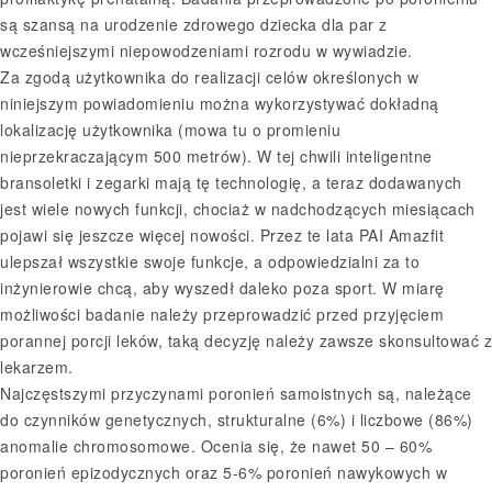
są szansą na urodzenie zdrowego dziecka dla par z
wcześniejszymi niepowodzeniami rozrodu w wywiadzie.
Za zgodą użytkownika do realizacji celów określonych w
niniejszym powiadomieniu można wykorzystywać dokładną
lokalizację użytkownika (mowa tu o promieniu
nieprzekraczającym 500 metrów). W tej chwili inteligentne
bransoletki i zegarki mają tę technologię, a teraz dodawanych
jest wiele nowych funkcji, chociaż w nadchodzących miesiącach
pojawi się jeszcze więcej nowości. Przez te lata PAI Amazfit
ulepszał wszystkie swoje funkcje, a odpowiedzialni za to
inżynierowie chcą, aby wyszedł daleko poza sport. W miarę
możliwości badanie należy przeprowadzić przed przyjęciem
porannej porcji leków, taką decyzję należy zawsze skonsultować z
lekarzem.
Najczęstszymi przyczynami poronień samoistnych są, należące
do czynników genetycznych, strukturalne (6%) i liczbowe (86%)
anomalie chromosomowe. Ocenia się, że nawet 50 – 60%
poronień epizodycznych oraz 5-6% poronień nawykowych w