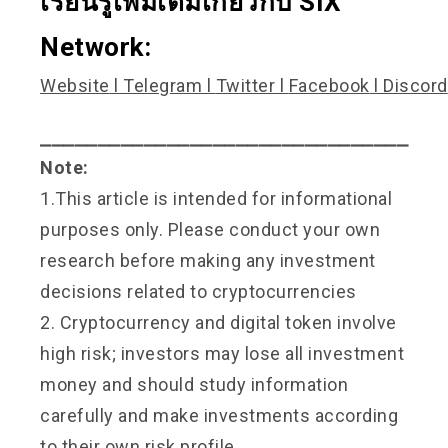
เรียนรู้เพิ่มเติมเกี่ยวกับ SIX
Network:
Website
l
Telegram
l
Twitter
l
Facebook
l
Discord
⎯⎯⎯⎯⎯⎯⎯⎯⎯⎯⎯⎯⎯⎯⎯⎯⎯⎯⎯⎯⎯⎯⎯⎯⎯⎯⎯⎯⎯⎯⎯⎯
Note:
1.This article is intended for informational
purposes only. Please conduct your own
research before making any investment
decisions related to cryptocurrencies
2. Cryptocurrency and digital token involve
high risk; investors may lose all investment
money and should study information
carefully and make investments according
to their own risk profile.