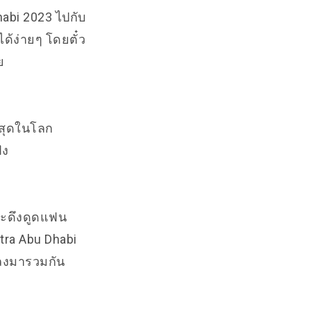
abi 2023 ไปกับ
ได้ง่ายๆ โดยตั๋ว
ย
ี่สุดในโลก
่ง
่จะดึงดูดแฟน
ltra Abu Dhabi
พลงมารวมกัน