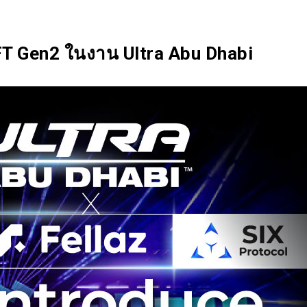
SIX Token
Docs
Roadmap
FT Gen2 ในงาน Ultra Abu Dhabi