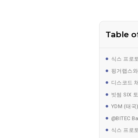
Table o
식스 프로토
핑거랩스와 
디스코드 채널
빗썸 SIX 토
YDM (태국
@BITEC Ba
식스 프로토