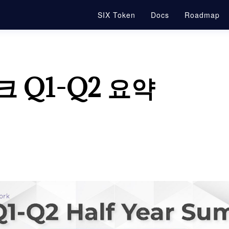
SIX Token
Docs
Roadmap
 Q1-Q2 요약