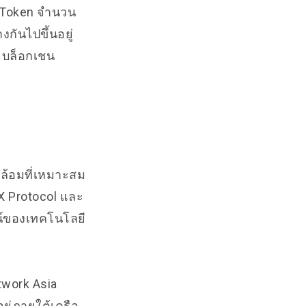
 Token จำนวน
งกันไปขึ้นอยู่
ยบล็อกเชน
ดล้อมที่เหมาะสม
X Protocol และ
น์ของเทคโนโลยี
twork Asia
ู่ภายใต้เครือ