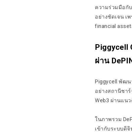
ความร่วมมือกับ
อย่างชัดเจน เ
financial asset
Piggycell 
ผ่าน DePI
Piggycell พัฒน
อย่างสถานีชาร
Web3 ผ่านแนว
ในภาพรวม DePIN
เข้ากับระบบดิจิ