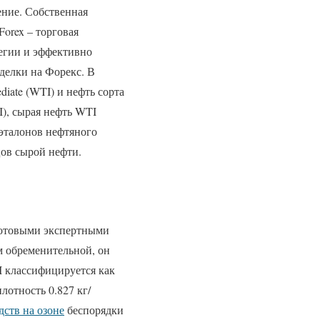
ние. Собственная
orex – торговая
тегии и эффективно
делки на Форекс. В
diate (WTI) и нефть сорта
I), сырая нефть WTI
 эталонов нефтяного
цов сырой нефти.
 готовыми экспертными
м обременительной, он
I классифицируется как
лотность 0.827 кг/
дств на озоне
беспорядки