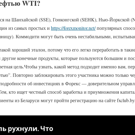
нефтью WTI?
ся на Шанхайской (SSE), Гонконгской (SEHK), Нью-Йоркской (
дин из самых простых и
https://forexmonitor.net/
популярных спосо
азницу). Коммодити могут быть очень нестабильными, испытывая
такой хороший эталон, потому что его легко переработать в таки
 и другие конечные продукты, которые пользуются большим и по
ретная цель.Чтобы узнать, какой метод подходит именно вам, пе
тью”. Повторно заблокировать этого участника можно только чер
подробности об инвестициях в Форекс — доверительном управле
Тем, кто ищет честный способ заработка и приумножения капита
иенты из Беларуси могут пройти регистрацию на сайте fxclub.by