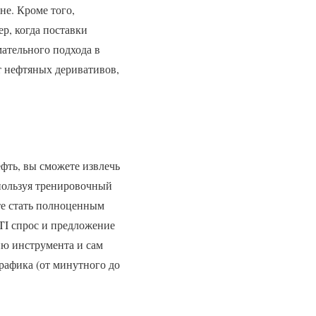
не. Кроме того,
р, когда поставки
мательного подхода в
т нефтяных деривативов,
фть, вы сможете извлечь
спользуя тренировочный
ете стать полноценным
TI спрос и предложение
ию инструмента и сам
рафика (от минутного до