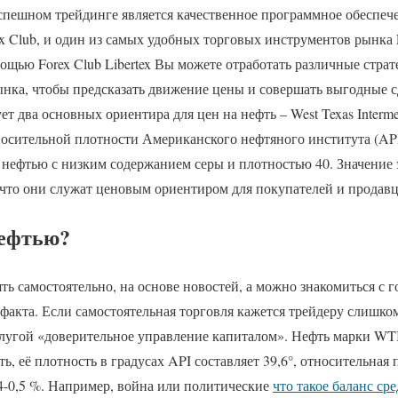
ешном трейдинге является качественное программное обеспече
x Club, и один из самых удобных торговых инструментов рынка F
мощью Forex Club Libertex Вы можете отработать различные стра
ынка, чтобы предсказать движение цены и совершать выгодные с
т два основных ориентира для цен на нефть – West Texas Interme
носительной плотности Американского нефтяного института (AP
й нефтью с низким содержанием серы и плотностью 40. Значение
 что они служат ценовым ориентиром для покупателей и продав
нефтью?
ть самостоятельно, на основе новостей, а можно знакомиться с
факта. Если самостоятельная торговля кажется трейдеру слишко
слугой «доверительное управление капиталом». Нефть марки WT
ь, её плотность в градусах API составляет 39,6°, относительная п
4-0,5 %. Например, война или политические
что такое баланс сре