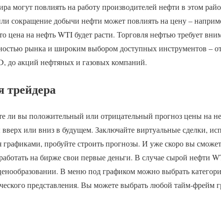
ира могут повлиять на работу производителей нефти в этом райо
и сокращение добычи нефти может повлиять на цену – наприме
то цена на нефть WTI будет расти. Торговля нефтью требует вни
ьностью рынка и широким выбором доступных инструментов – о
D, до акций нефтяных и газовых компаний.
я трейдера
ете ли вы положительный или отрицательный прогноз цены на не
 вверх или вниз в будущем. Заключайте виртуальные сделки, и
ся графиками, пробуйте строить прогнозы. И уже скоро вы смож
работать на бирже свои первые деньги. В случае сырой нефти W
ценообразовании. В меню под графиком можно выбрать категор
ического представления. Вы можете выбрать любой тайм-фрейм г