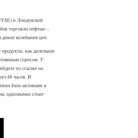
NYSE) и Лондонской
бов торговли нефтью –
 дикие колебания цен.
е продукты, как дизельное
стоянным спросом. У
рейдите по ссылке на
ез 48 часов. В
нии forex-активами и
ла, однозначно стоит
.